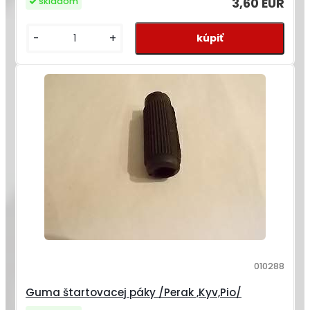
3,60 EUR
skladom
-
+
010288
Guma štartovacej páky /Perak ,Kyv,Pio/