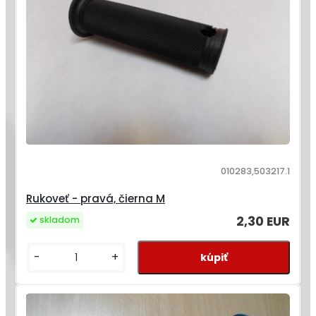
010283,503217.1
Rukoveť - pravá, čierna M
2,30 EUR
skladom
-
+