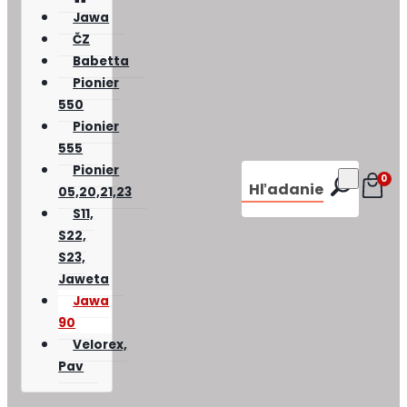
Jawa
ČZ
Babetta
Pionier
550
Pionier
555
Pionier
0
Hľadanie
05,20,21,23
S11,
S22,
S23,
Jaweta
Jawa
90
Velorex,
Pav