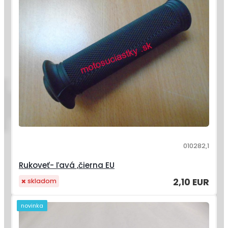
010282,1
Rukoveť- ľavá ,čierna EU
2,10 EUR
skladom
novinka