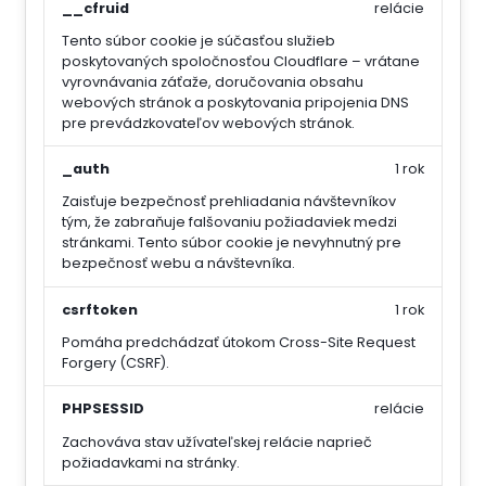
__cfruid
relácie
Tento súbor cookie je súčasťou služieb
poskytovaných spoločnosťou Cloudflare – vrátane
vyrovnávania záťaže, doručovania obsahu
webových stránok a poskytovania pripojenia DNS
pre prevádzkovateľov webových stránok.
_auth
1 rok
Zaisťuje bezpečnosť prehliadania návštevníkov
tým, že zabraňuje falšovaniu požiadaviek medzi
stránkami. Tento súbor cookie je nevyhnutný pre
bezpečnosť webu a návštevníka.
csrftoken
1 rok
Pomáha predchádzať útokom Cross-Site Request
Forgery (CSRF).
PHPSESSID
relácie
Zachováva stav užívateľskej relácie naprieč
požiadavkami na stránky.