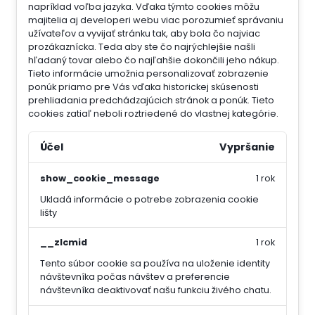
napríklad voľba jazyka.
Vďaka týmto cookies môžu
majitelia aj developeri webu viac porozumieť správaniu
užívateľov a vyvijať stránku tak, aby bola čo najviac
prozákaznícka. Teda aby ste čo najrýchlejšie našli
hľadaný tovar alebo čo najľahšie dokončili jeho nákup.
Tieto informácie umožnia personalizovať zobrazenie
ponúk priamo pre Vás vďaka historickej skúsenosti
prehliadania predchádzajúcich stránok a ponúk.
Tieto
cookies zatiaľ neboli roztriedené do vlastnej kategórie.
Účel
Vypršanie
show_cookie_message
1 rok
Ukladá informácie o potrebe zobrazenia cookie
lišty
__zlcmid
1 rok
Tento súbor cookie sa používa na uloženie identity
návštevníka počas návštev a preferencie
návštevníka deaktivovať našu funkciu živého chatu.