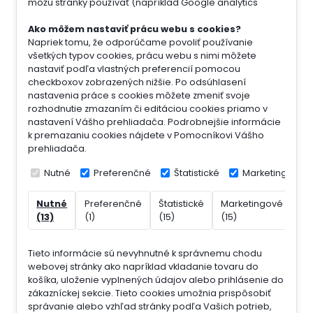
môžu stránky používať (napríklad Google analytics
Ako môžem nastaviť prácu webu s cookies?
Napriek tomu, že odporúčame povoliť používanie
všetkých typov cookies, prácu webu s nimi môžete
nastaviť podľa vlastných preferencií pomocou
checkboxov zobrazených nižšie. Po odsúhlasení
nastavenia práce s cookies môžete zmeniť svoje
rozhodnutie zmazaním či editáciou cookies priamo v
nastavení Vášho prehliadača. Podrobnejšie informácie
k premazaniu cookies nájdete v Pomocníkovi Vášho
prehliadača.
Nutné
Preferenčné
Štatistické
Marketingové
Nutné
Preferenčné
Štatistické
Marketingové
Ne
(13)
(1)
(15)
(15)
(7)
Tieto informácie sú nevyhnutné k správnemu chodu
webovej stránky ako napríklad vkladanie tovaru do
košíka, uloženie vyplnených údajov alebo prihlásenie do
zákazníckej sekcie.
Tieto cookies umožnia prispôsobiť
správanie alebo vzhľad stránky podľa Vašich potrieb,