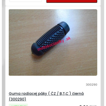
300290
Guma radiacej páky ( ČZ / B,T,C ) čierná
(300290)