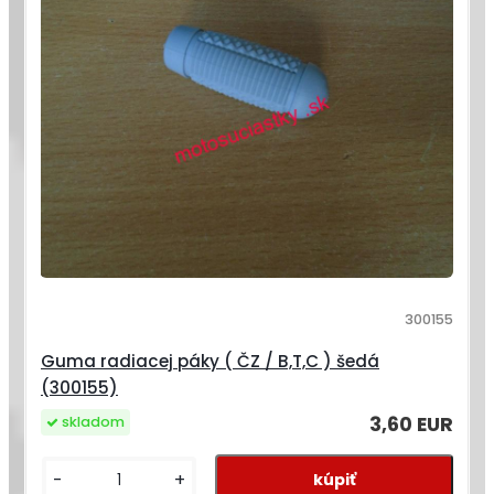
300155
Guma radiacej páky ( ČZ / B,T,C ) šedá
(300155)
3,60 EUR
skladom
-
+