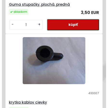
Guma stupačky, plochá, predná
3,50 EUR
skladom
-
+
410007
krytka kablov cievky