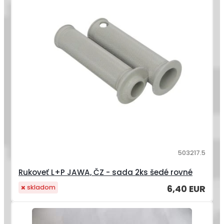
503217.5
Rukoveť L+P JAWA, ČZ - sada 2ks šedé rovné
6,40 EUR
skladom