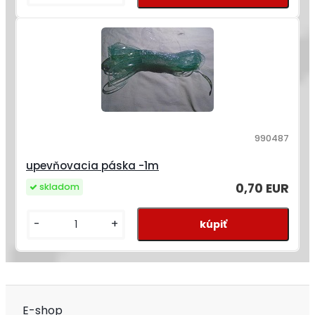
990487
upevňovacia páska -1m
0,70 EUR
skladom
-
+
E-shop