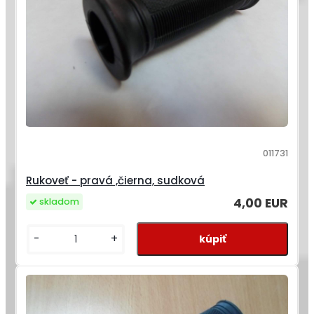
011731
Rukoveť - pravá ,čierna, sudková
4,00 EUR
skladom
-
+