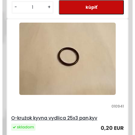
-
+
010941
O-kružok kyvna vydlica 25x3 pan,kyv
0,20 EUR
skladom