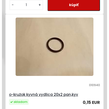
-
+
010940
o-kružok kyvná vydlica 20x2 pan,kyv
0,15 EUR
skladom