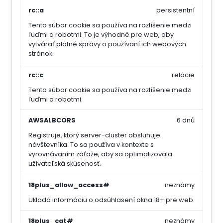
rc::a
persistentní
Tento súbor cookie sa používa na rozlíšenie medzi
ľuďmi a robotmi. To je výhodné pre web, aby
vytvárať platné správy o používaní ich webových
stránok.
rc::c
relácie
Tento súbor cookie sa používa na rozlíšenie medzi
ľuďmi a robotmi.
AWSALBCORS
6 dnů
Registruje, ktorý server-cluster obsluhuje
návštevníka. To sa používa v kontexte s
vyrovnávaním záťaže, aby sa optimalizovala
užívateľská skúsenosť.
18plus_allow_access#
neznámy
Ukladá informáciu o odsúhlasení okna 18+ pre web.
18plus_cat#
neznámy