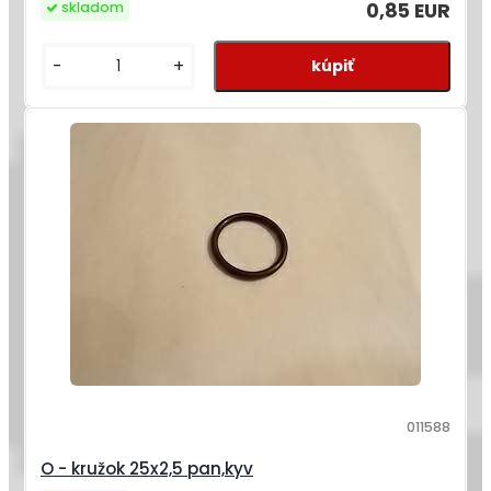
0,85 EUR
skladom
-
+
011588
O - kružok 25x2,5 pan,kyv