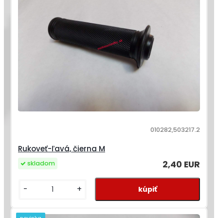
010282,503217.2
Rukoveť-ľavá, čierna M
2,40 EUR
skladom
-
+
novinka