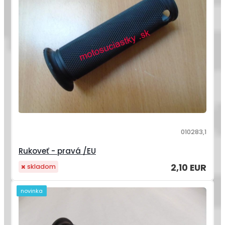
010283,1
Rukoveť - pravá /EU
2,10 EUR
skladom
novinka