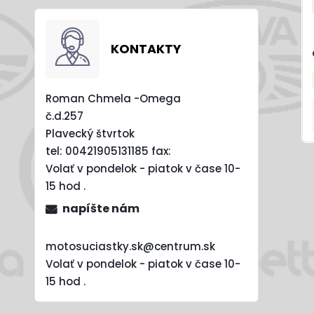
KONTAKTY
Roman Chmela -Omega
č.d.257
Plavecký štvrtok
tel:
00421905131185
fax:
Volať v pondelok - piatok v čase 10-
15 hod .
napíšte nám
motosuciastky.sk@centrum.sk
Volať v pondelok - piatok v čase 10-
15 hod .