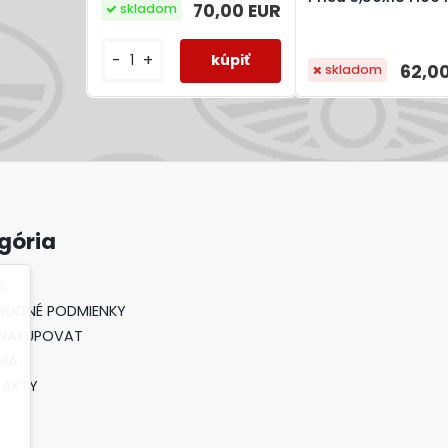
70,00 EUR
skladom
-
+
62,0
skladom
gória
S
ODNÉ PODMIENKY
NAKUPOVAT
RIA
TAKTY