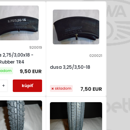
920019
 2,75/3,00x18 -
020021
Rubber TR4
dusa 3,25/3,50-18
9,50 EUR
ladom
+
7,50 EUR
skladom