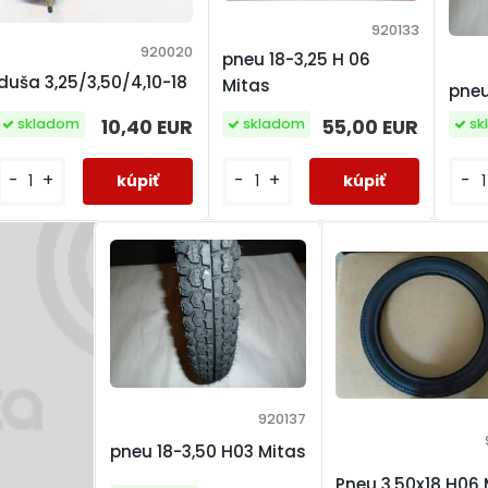
920133
920020
pneu 18-3,25 H 06
duša 3,25/3,50/4,10-18
Mitas
pneu
10,40 EUR
55,00 EUR
skladom
skladom
sk
-
+
-
+
-
920137
pneu 18-3,50 H03 Mitas
Pneu 3,50x18 H06 