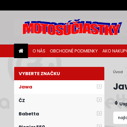
O NÁS
OBCHODNÉ PODMIENKY
AKO NAKUP
Úvod
Ja
Jawa
ČZ
Us
Babetta
najl