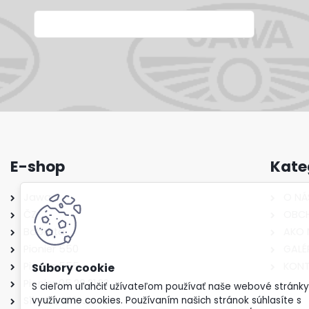
E-shop
Kate
Jawa
O NÁ
ČZ
OBCH
Babetta
AKO 
Pionier 550
GALÉ
Pionier 555
KON
Pionier 05,20,21,23
S cieľom uľahčiť užívateľom používať naše webové stránky
S11, S22, S23, Jaweta
využívame cookies. Používaním našich stránok súhlasíte s