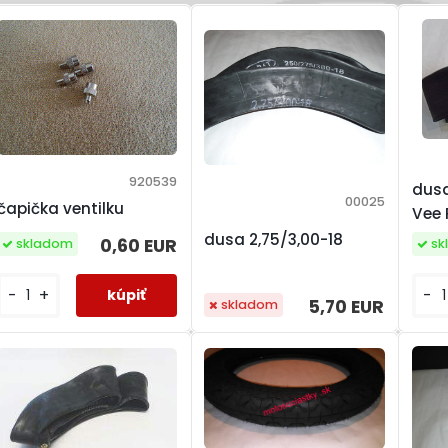
920539
dusa
00025
čapička ventilku
Vee 
dusa 2,75/3,00-18
0,60 EUR
skladom
sk
-
+
-
5,70 EUR
skladom