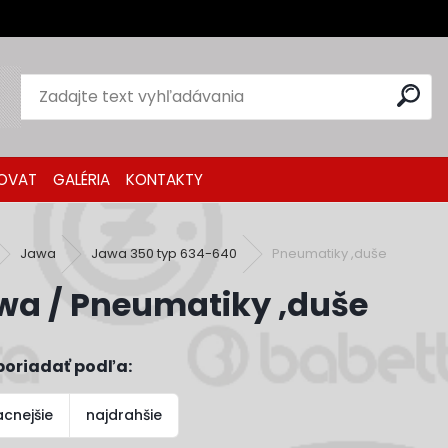
OVAT
GALÉRIA
KONTAKTY
Jawa
Jawa 350 typ 634-640
Pneumatiky ,duše
wa / Pneumatiky ,duše
poriadať podľa:
acnejšie
najdrahšie