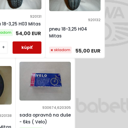
920131
920132
 18-3,25 H03 Mitas
pneu 18-3,25 H04
54,00 EUR
ladom
Mitas
+
55,00 EUR
skladom
930674,620305
sada opravná na duše
920138
- 6ks ( Velo)
Mitas